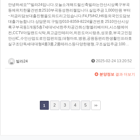
안녕하세요^^빌라24입니다.오늘소개해드릴신축빌라는안산시상록구부곡
동에위치한물건번호2510부곡동성현리첼입니다.실입주금 1,000만원 부터
~저금리담보대출진행을도와드리고있습니다.F4,F5/H2,H6등외국인도담보
대출가능합니다.상담문의:구팀장010-8359-8224물건번호 2510안산시상
록구부곡동1개동5층7세대넉넉한주차공간최신형엘리베이터,시스템에어
컨,CCTV아일랜드식탁,최고급인테리어,히든도어시랑초,성포중,부곡고인접
안산IC,수인산업도로인접편의점,대형마트,병원,공원등편리한생활인프라호
실구조단독세대대형4룸3룸,2룸테라스등다양한평형,구조실입주금:100…
2025-02-24 13:20:52
빌라24
분양정보
결과 더보기
2
3
4
5
1