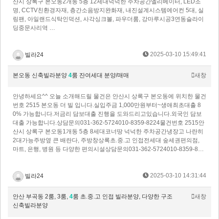
산시 상록구 본오동2개동 5층 12세대넉넉한 주차공간​엘리베이터, LED조
명, CCTV친환경자재, 층간소음방지완화재, 내진설계시스템에어컨 5대, 실
링팬, 아일랜드식탁인덕션, 사각싱크볼, 파우더룸, 강마루시공3연동슬라이
딩중문​사리역 …
2025-03-10 15:49:41
빌라24
본오동 신축빌라분양
4
룸 잔여세대 분양/매매
새창
안녕하세요^^ 오늘 소개해드릴 물건은 안산시 상록구 본오동에 위치한 물건
번호 2515 본오동 더 빌 입니다.실입주금 1,000만원부터~생애최초대출 8
0% 가능합니다.저금리 담보대출 진행을 도와드리고있습니다.외국인 담보
대출 가능합니다.​상담문의031-362-5724010-8359-8224물건번호 2515안
산시 상록구 본오동1개동 5층 8세대코너땅 넉넉한 주차공간​냉장고 나란히
2대가능주방옆 큰 배란다, 주방창상록초.중.고 인접전세대 숲세권​편의점,
마트, 은행, 병원 등 다양한 편의시설​상담문의031-362-5724010-8359-8…
2025-03-10 14:31:44
빌라24
안산 부곡동 2룸, 3룸,
4
룸 초.중.고 인접 빌라분양, 다양한 구조
새창
신축빌라분양