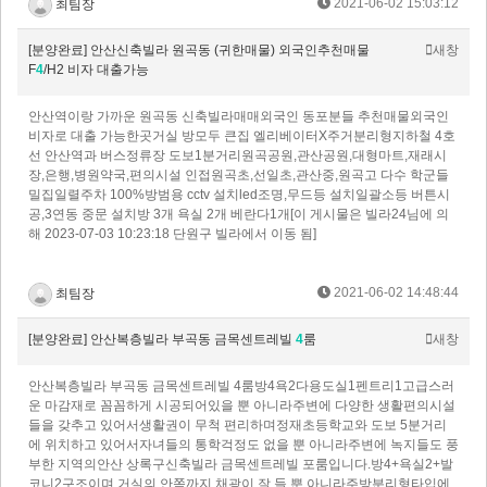
2021-06-02 15:03:12
최팀장
[분양완료] 안산신축빌라 원곡동 (귀한매물) 외국인추천매물
새창
F
4
/H2 비자 대출가능
안산역이랑 가까운 원곡동 신축빌라매매외국인 동포분들 추천매물외국인
비자로 대출 가능한곳거실 방모두 큰집 엘리베이터X주거분리형지하철 4호
선 안산역과 버스정류장 도보1분거리원곡공원,관산공원,대형마트,재래시
장,은행,병원약국,편의시설 인접원곡초,선일초,관산중,원곡고 다수 학군들
밀집일렬주차 100%방범용 cctv 설치led조명,무드등 설치일괄소등 버튼시
공,3연동 중문 설치방 3개 욕실 2개 베란다1개[이 게시물은 빌라24님에 의
해 2023-07-03 10:23:18 단원구 빌라에서 이동 됨]
2021-06-02 14:48:44
최팀장
[분양완료] 안산복층빌라 부곡동 금목센트레빌
4
룸
새창
안산복층빌라 부곡동 금목센트레빌 4룸방4욕2다용도실1펜트리1​고급스러
운 마감재로 꼼꼼하게 시공되어있을 뿐 아니라주변에 다양한 생활편의시설
들 을 갖추고 있어서생활권이 무척 편리하며정재초등학교와 도보 5분거리
에 위치하고 있어서자녀들의 통학걱정도 없을 뿐 아니라주변에 녹지들도 풍
부한 지역의​안산 상록구신축빌라 금목센트레빌 포룸입니다.방4+욕실2+발
코니2구조이며,거실의 안쪽까지 채광이 잘 들 뿐 아니라주방분리형타입에