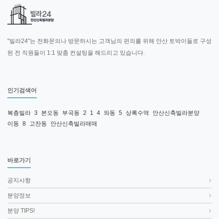
"빌라24"는 전화문의나 방문하시는 고객님의 편의를 위해 안산 토박이들로 구성
된 전 직원들이 1:1 맞춤 컨설팅을 해드리고 있습니다.
인기검색어
복층빌라
3
본오동
부곡동
2
1
4
와동
5
상록수역
안산신축빌라분양
이동
8
고잔동
안산신축빌라매매
바로가기
공지사항
분양정보
분양 TIPS!