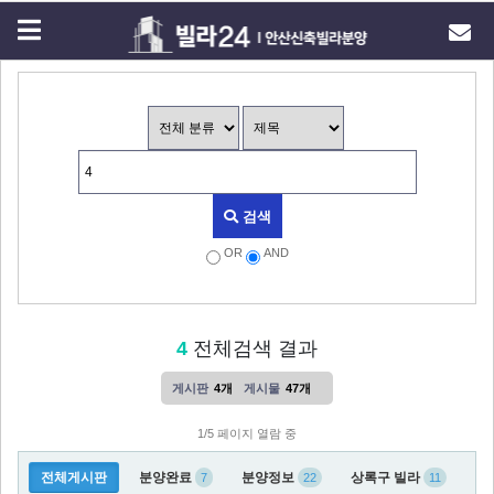
검색
OR
AND
4
전체검색 결과
게시판
4개
게시물
47개
1/5 페이지 열람 중
전체게시판
분양완료
분양정보
상록구 빌라
7
22
11