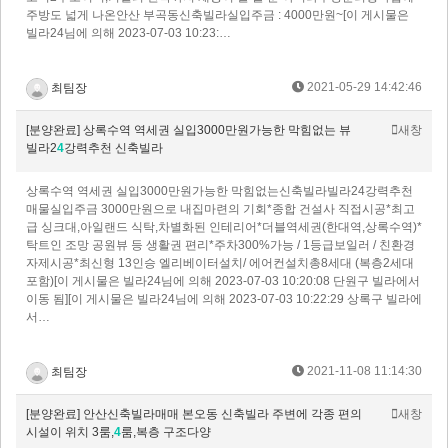
주방도 넓게 나온안산 부곡동신축빌라실입주금 : 4000만원~​[이 게시물은
빌라24님에 의해 2023-07-03 10:23:…
2021-05-29 14:42:46
최팀장
[분양완료] 상록수역 역세권 실입3000만원가능한 막힘없는 뷰
새창
빌라2
4
강력추천 신축빌라
상록수역 역세권 실입3000만원가능한 막힘없는신축빌라빌라24강력추천
매물실입주금 3000만원으로 내집마련의 기회*종합 건설사 직접시공*최고
급 싱크대,아일랜드 식탁,차별화된 인테리어*더블역세권(한대역,상록수역)*
탁트인 조망 공원뷰 등 생활권 편리*주차300%가능 / 1등급보일러 / 친환경
자제시공*최신형 13인승 엘리베이터설치/ 에어컨설치총8세대 (복층2세대
포함)[이 게시물은 빌라24님에 의해 2023-07-03 10:20:08 단원구 빌라에서
이동 됨][이 게시물은 빌라24님에 의해 2023-07-03 10:22:29 상록구 빌라에
서…
2021-11-08 11:14:30
최팀장
[분양완료] 안산신축빌라매매 본오동 신축빌라 주변에 각종 편의
새창
시설이 위치 3룸,
4
룸,복층 구조다양