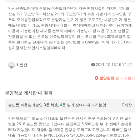
안산신축빌라매매 본오동 신축빌라주변에 각종 편의시설이 위치방 4개 화
장실 2개 구조방 3개 화장실 2개의 구조방3개와 복층 개별 테라스다양한 구
조의 주거공간합리적으로 분양가능.​인기가 많은 구조로만 시공인기가 많은
매물세대별 테라스, 복층세대세대별 각 특색매매하고자 하는 분이 용이하게
이용이 가능편리한 세대를 선택해 매매가 가능넓게 잘 나온 구조로 생활공
간흠잡을 곳 없는 본오동 신축빌라막힘이 없는 코너집 주차130%바람도 잘
통해 환기최고.전세대가 트여 있는 전망햇볕이 Good​엘리베이터와 CCTV가
설치철저한 보안시스템엘리베이터…
2021-10-13 16:14:52
최팀장
분양완료
결과 더보기
분양정보 게시판 내 결과
본오동 복층빌라분양 3룸 복층,
4
룸 빌라 잔여세대 파격분양
새창
안녕하세요^^ 오늘 소개해드릴 물건은 안산시 상록구 본오동에 위치한 물건
번호 2516 본오동 동랑포레입니다.실입주금 5,500만원 부터~생애최초대출
80% 가능합니다.저금리 담보대출 진행을 도와드리고있습니다.외국인 담보
대출 가능합니다.​상담문의031-362-5724010-8359-8224물건번호 2516안