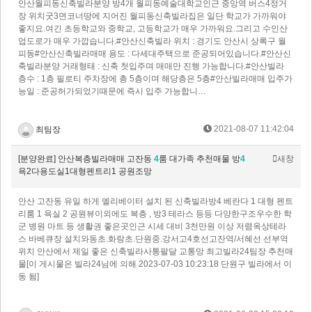
안산월피동신축빌라분양 방4개 월피동예술대학교인근 중앙역 버스4정거
장 위치굿3면코너땅에 지어진 월피동신축빌라집은 일단 학교가 가까워야
좋지요.여긴 초등학교와 중학교, 고등학교가 매우 가까워요.그리고 수인산
업도로가 매우 가깝습니다.​#안산신축빌라 위치 : 경기도 안산시 상록구 월
피동#안산신축빌라매매 용도 : 다세대주택으로 준공되어있습니다.#안산신
축빌라분양 거래형태 : 신축 첫입주며 매매만 진행 가능합니다.#안산빌라
층수 : 1층 필로티 주차장에 총 5층이며 해당층은 5층#안산빌라매매 입주가
능일 : 준공허가되었기때문에 즉시 입주 가능합니…
2021-08-07 11:42:04
최팀장
[분양완료] 안산복층빌라매매 고잔동
4
룸 대가족 추천매물 방
4
새창
욕2다용도실1대형펜트리1 공원조망
안산 고잔동 유일 하게 엘리베이터 설치 된 신축빌라방4 베란다 1 대형 펜트
리룸 1 욕실 2 공원뷰이외에도 복층 , 방3 테라스 등등 다양한구조우수한 학
군 병원 마트 등 생활권 좋은곳인근 시세 대비 3천만원 이상 저렴옥상테라
스 바베큐장 설치와동초.화랑초.단원중.강서고4호선고잔역/서혜선 선부역
위치 안산에서 제일 좋은 신축빌라사통팔달 교통망 최고빌라24팀장 추천매
물[이 게시물은 빌라24님에 의해 2023-07-03 10:23:18 단원구 빌라에서 이
동 됨]