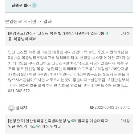
단원구 빌라
7
분양완료 게시판 내 결과
[분양완료] 안산시 고잔동 복층 빌라분양, 시원하게 넓은 3룸,
4
새창
룸, 복층빌라 매매
안산 고잔동 복층 빌라분양 매물입니다.전면이 탁 트인 거인, 시원하게넓은
3룸,4룸,복층빌라분양최고급 엘리베이터 와 천장형 시스템 에어컨 2대가 설
치 되어있습니다.견고하고 고급진 4면 화강석으로 시공되었습니다.복층 구
조의 경우 펜션형 복층 - 낭만적인 야외테라스구조방4 / 화장실2 / 베란다방
3 / 화장실2 / 베란다복층 / 방4 / 베란다, 테라스복층구조는 찾으시는 분들이
많으셔서관심있으시면 서두르시는것이 좋습니다.~실입주금 - 5천만원부터
~아래 전화번호를 클릭 하시면 전화로 연결됩니다.다이렉트 상담전화TEL.
031-362-572…
2022-06-03 17:30:41
빌라24
[분양완료] 안산월피동신축빌라분양 방
4
개 월피동 예술대학교
새창
인근 중앙역 버스
4
정거장 위치굿