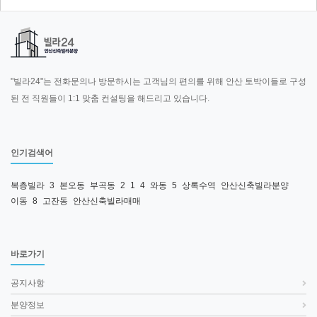
"빌라24"는 전화문의나 방문하시는 고객님의 편의를 위해 안산 토박이들로 구성
된 전 직원들이 1:1 맞춤 컨설팅을 해드리고 있습니다.
인기검색어
복층빌라
3
본오동
부곡동
2
1
4
와동
5
상록수역
안산신축빌라분양
이동
8
고잔동
안산신축빌라매매
바로가기
공지사항
분양정보