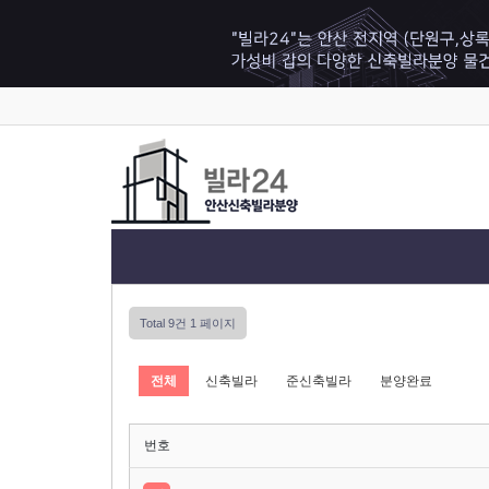
Total 9건
1 페이지
전체
신축빌라
준신축빌라
분양완료
번호