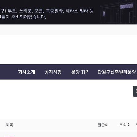
회사소개
공지사항
분양 TIP
단원구신축빌라분양
제목
글쓴이
조회