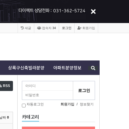
새글
접속자
34
로그인
회원가입
상록구신축빌라분양
아파트분양정보
RSS
자동로그인
회원가입
/
정보찾기
카테고리
날짜