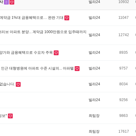
이사
빌라24
10932
 계약금 1%대 금융혜택으로… 완판 기대
빌라24
11047
리브 아파트 분양... 계약금 1000만원으로 입주때까지
빌라24
12742
적 분양가와 금융혜택으로 수요자 주목
빌라24
8935
지 인근 대형병원에 아파트 수준 시설의... 아파텔
빌라24
9757
없습니다.
빌라24
8034
빌라24
9256
정보*
최팀장
9863
최팀장
17617