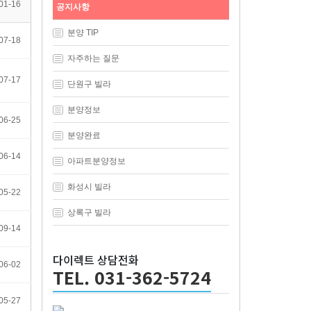
01-16
공지사항
분양 TIP
07-18
자주하는 질문
07-17
단원구 빌라
분양정보
06-25
분양완료
06-14
아파트분양정보
화성시 빌라
05-22
상록구 빌라
09-14
다이렉트 상담전화
06-02
TEL. 031-362-5724
05-27