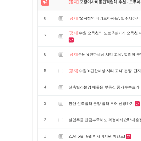
[공지]
포장이사비용견적업체 추천 - 모두
8
[공지]
'오목천역 더리브아파트', 입주시까지
[공지]
수원 오목천역 도보 3분거리 오목천 더
7
6
[공지]
​수원 'e편한세상 시티 고색', 합리
5
[공지]
수원 'e편한세상 시티 고색' 분양, 단
4
신축빌라분양 매물은 부동산 중개수수료가 
3
안산 신축빌라 분양 빌라 투어 신청하기
2
실입주금 잔금부족해도 걱정마세요!! *대출
1
21년 5월~6월 이사비지원 이벤트!