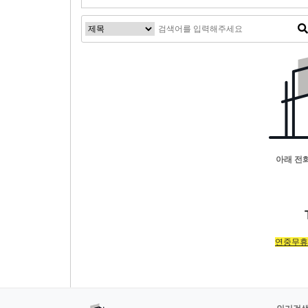
아래 전
연중무휴!