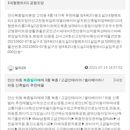
1대형펜트리1 공원조망
안산복층빌라분양 고잔동 4룸 대가족 추천매물 방4욕2다용도실1대형펜트
리1 공원조망안산고잔동유일하게엘리베이터설치된신축빌라방4베란다1대
형펜트리룸1욕실2공원뷰이외에도복층,방3테라스등등다양한구조우수한학
군병원마트등생활권좋은곳인근시세대비3천만원이상저렴옥상테라스바베
큐장설치와동초.화랑초.단원중.강서고4호선고잔역/서혜선선부역물건번호:
20210602-07호실구조:방4욕2다용도실1대형펜트리1실입주금:5000만원~
물건번호:20210602-07호실구조:방4욕2다용도실1대형펜트리1실입주금:5
000만원~
2021-07-14 16:57:02
빌라24
안산 와동
복층빌라
매매 3룸 복층 / 고급인테리어 / 엘리베이터 /
새창
와동 신축빌라 추천매물
안산 와동 복층빌라매매 3룸 복층 / 고급인테리어 / 엘리베이터 / 와동 신축
빌라 추천매물입지적요건으로는영동고속도로안산IC접근이용이하며대중
교통이용시서해선선부역을이용하실수있고주변학군으로는덕인초,와동초,
와동중,한디미고가있습니다.인근에는와동체육공원,광덕산등이있어서산책
하기좋은위치​▶4bay남향최고급인테리어▶복층천장오픈하늘창Auto▶내
진설계적용,층간소음제시공▶각세대중문자동문▶코비아키고급빌라인테
리어▶주차장100%편리한주차,고급엘리베이터▶덕인초등학교3분거리위