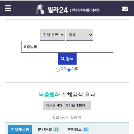
검색
OR
AND
복층빌라
전체검색 결과
게시판
4개
게시물
115개
7/12 페이지 열람 중
전체게시판
분양완료
분양정보
14
56