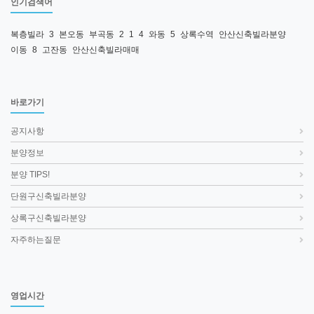
인기검색어
복층빌라
3
본오동
부곡동
2
1
4
와동
5
상록수역
안산신축빌라분양
이동
8
고잔동
안산신축빌라매매
바로가기
공지사항
분양정보
분양 TIPS!
단원구신축빌라분양
상록구신축빌라분양
자주하는질문
영업시간