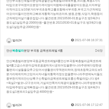
안산부곡동신축빌라분양채광좋은집복층빌라매매투룸,쓰리룸,복층3가지
타입으로꾸며졌어요분양가격이많이저렴해서대출을받아도원금,이자부담
이적어요도보10분거리부곡초등학교를포함해서부곡중,부곡고가근처에있
어요아이들이안전하고빠르게통학가능하죠마트,병원,은행,식당가,학원등이
근처에있어살기좋은집입니다.물건번호:20210530-01호실구조:방3욕2다
용도실1실입주금:2000만원~물건번호:20210530-01호실구조:방3욕2다용
도실1실입주금:2000만원~
2021-07-08 16:37:31
빌라24
안산
복층빌라
분양 부곡동 금목센트레빌 4룸
새창
안산복층빌라분양부곡동금목센트레빌4룸안산부곡동복층빌라금목센트레
빌4룸고급스러운마감재로꼼꼼하게시공되어있을뿐아니라주변에다양한생
활편의시설들을갖추고있어서생활권이무척편리하며,정재초등학교와도보5
분거리에위치하고있어서자녀들의통학걱정도없을뿐아니라주변에녹지들도
풍부한지역의​안산상록구신축빌라금목센트레빌포룸신축빌라입니다.방4
+욕실2+발코니2구조이며,거실의안쪽까지채광이잘들뿐아니라주방분리형
타입에주방도넓게빠졌습니다.물건번호:20210529-03호실구조:방4욕2다
용도실1펜트리1실입주금:4000만원~
2021-07-06 17:12:47
빌라24