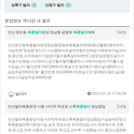
상록구 빌라
단원구 빌라
26
19
분양정보 게시판 내 결과
안산 본오동
복층빌라
분양 정남향 공원뷰
복층빌라
매매
새창
안산본오동복층빌라분양정남향공원뷰복층빌라매매5층건물중5층에위치,
거실전면"정남향"입니다.시스템에어컨설치막힘이전혀없기때문에거실과안
방,중간방,모두채광이거침없이들어옴확실히따뜻하고밝은집편함도같이가
져갈수있겠습니다.테라스공간을어떻게활용하느냐에따라집의가치를느낄
수있습니다.물건번호:20210606-01호실구조:방3욕2다용도실1왕테라스1
실입주금:6000만원~물건번호:20210606-01호실구조:방3욕2다용도실1왕
테라스1실입주금:6000만원~
2021-07-20 17:06:39
빌라24
안산빌라복층분양 사동 사리역 역세권 신축
복층빌라
정남향집
새창
안산빌라복층분양사동사리역역세권신축복층빌라정남향집거실숲속전망신
축복층빌라특가분양거실 숲속 전망으로 트여져있습니다.전체적으로 친환
경 최고급 자재 사용하고 바닥은 최고급 강마루 시공했습니다.층간소음완화