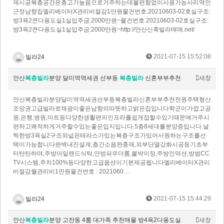
재시공​복층공간은층고가높음으로거주하는데불편함없이사용가능​사리역인
근정남향집엘리베이터X관리비절감1만원물건번호:20210603-02호실구조:
방3욕2큰다용도실1실입주금:2000만원~물건번호:20210603-02호실구조:
방3욕2큰다용도실1실입주금:2000만원~http://안산신축빌라매매.net/
2021-07-15 15:52:08
빌라24
안산
복층빌라
분양 달미역역세권 선부동
복층빌라
신혼부부추천
새창
안산복층빌라분양달미역역세권선부동복층빌라신혼부부추천전원주택형산
조망권고급빌라로채광이좋은남향의따뜻하고밝은집입니다학군이가깝고공
원,은행,병원,마트등다양한생활편의인프라를쉽게접할수있기때문에거주시
편하고쾌적하게거주할수있는좋은입지입니다.5층8세대를분양중입니다.널
찍한방3욕실2구조와넓은테라스가있는복층구조가있어서원하는구조를선
택이가능합니다완벽내진설계,층간소음완충재,외부단열강화시공등기초부
터탄탄하며,주방아일랜드식탁,안방파우더룸,붙박이장,주방인덕션,방범CC
TV시스템,주차100%등다양한고급옵션이기본제공됩니다엘리베이터X관리
비절감월관리비1만원물건번호 : 2021060…
2021-07-15 15:44:29
빌라24
안산
복층빌라
분양 고잔동 4룸 대가족 추천매물 방4욕2다용도실
새창