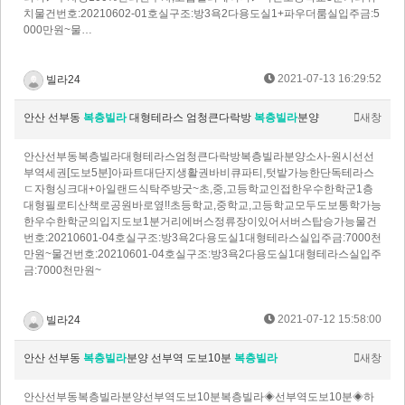
치물건번호:20210602-01호실구조:방3욕2다용도실1+파우더룸실입주금:5
000만원~물…
2021-07-13 16:29:52
빌라24
안산 선부동
복층빌라
대형테라스 엄청큰다락방
복층빌라
분양
새창
안산선부동복층빌라대형테라스엄청큰다락방복층빌라분양소사-원시선선
부역세권[도보5분]아파트대단지생활권바비큐파티,텃밭가능한단독테라스
ㄷ자형싱크대+아일랜드식탁주방굿~초,중,고등학교인접한우수한학군1층
대형필로티산책로공원바로옆!!초등학교,중학교,고등학교모두도보통학가능
한우수한학군의입지도보1분거리에버스정류장이있어서버스탑승가능물건
번호:20210601-04호실구조:방3욕2다용도실1대형테라스실입주금:7000천
만원~물건번호:20210601-04호실구조:방3욕2다용도실1대형테라스실입주
금:7000천만원~
2021-07-12 15:58:00
빌라24
안산 선부동
복층빌라
분양 선부역 도보10분
복층빌라
새창
안산선부동복층빌라분양선부역도보10분복층빌라◈선부역도보10분◈하