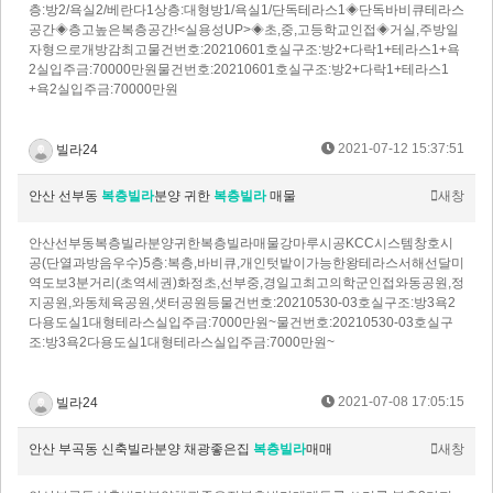
층:방2/욕실2/베란다1상층:대형방1/욕실1/단독테라스1◈단독바비큐테라스
공간◈층고높은복층공간!<실용성UP>◈초,중,고등학교인접◈거실,주방일
자형으로개방감최고물건번호:20210601호실구조:방2+다락1+테라스1+욕
2실입주금:70000만원물건번호:20210601호실구조:방2+다락1+테라스1
+욕2실입주금:70000만원
2021-07-12 15:37:51
빌라24
안산 선부동
복층빌라
분양 귀한
복층빌라
매물
새창
안산선부동복층빌라분양귀한복층빌라매물강마루시공KCC시스템창호시
공(단열과방음우수)5층:복층,바비큐,개인텃밭이가능한왕테라스서해선달미
역도보3분거리(초역세권)화정초,선부중,경일고최고의학군인접와동공원,정
지공원,와동체육공원,샛터공원등물건번호:20210530-03호실구조:방3욕2
다용도실1대형테라스실입주금:7000만원~물건번호:20210530-03호실구
조:방3욕2다용도실1대형테라스실입주금:7000만원~
2021-07-08 17:05:15
빌라24
안산 부곡동 신축빌라분양 채광좋은집
복층빌라
매매
새창