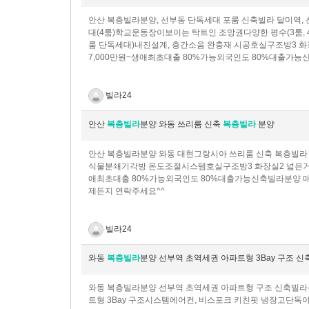
안산 복층빌라분양, 선부동 단독세대 포룸 신축빌라 달미역, 
대(4룸)학교운동장이보이는 탁트인 조망권다양한 평수(3룸, 4룸
룸 단독세대)내진설계, 층간소음 완충재 시공호실구조방3 화
7,000만원~생애최초대출 80%가능외국인도 80%대출가능
빌라24
안산
복층빌라
분양 와동 쓰리룸 신축
복층빌라
분양
안산 복층빌라분양 와동 대현그랑시아 쓰리룸 신축 복층빌라
식물분쇄기각방 온도조절시스템호실구조방3 화장실2 넓은거실 
애최초대출 80%가능외국인도 80%대출가능신축빌라분양 매
제든지 연락주세요^^
빌라24
와동
복층빌라
분양 선부역 초역세권 아파트형 3Bay 구조 
와동 복층빌라분양 선부역 초역세권 아파트형 구조 신축빌라
트형 3Bay 구조시스템에어컨, 비스포크 키친핏 냉장고단독