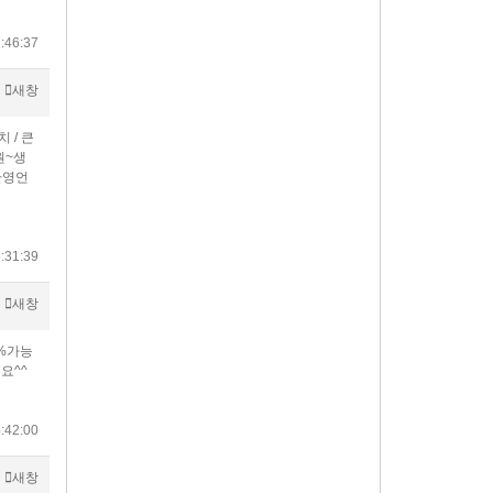
:46:37
새창
 / 큰
원~생
환영언
:31:39
새창
%가능
요^^
:42:00
새창