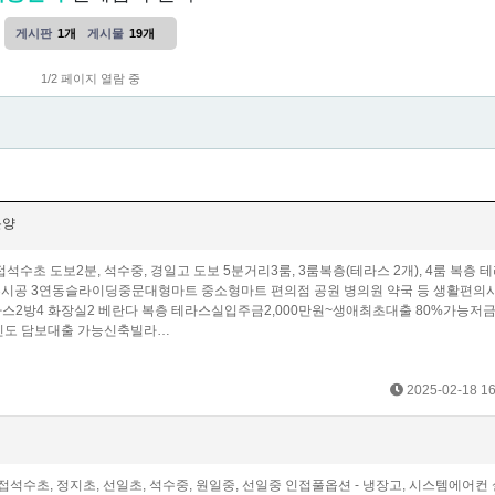
게시판
1개
게시물
19개
1/2 페이지 열람 중
분양
석수초 도보2분, 석수중, 경일고 도보 5분거리3룸, 3룸복층(테라스 2개), 4룸 복층 테
공 3연동슬라이딩중문대형마트 중소형마트 편의점 공원 병의원 약국 등 생활편의시
라스2방4 화장실2 베란다 복층 테라스실입주금2,000만원~생애최초대출 80%가능저금
 외국인도 담보대출 가능신축빌라…
2025-02-18 16
접석수초, 정지초, 선일초, 석수중, 원일중, 선일중 인접풀옵션 - 냉장고, 시스템에어컨