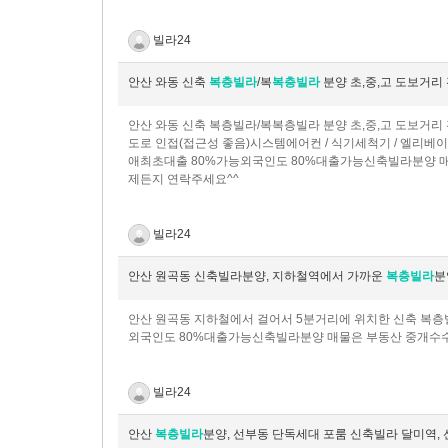
빌라24
안산 와동 신축
복층빌라
/복
복층빌라
분양 초,중,고 도보거리
안산 와동 신축 복층빌라/복복층빌라 분양 초,중,고 도보거리 
도로 인접(접근성 좋음)시스템에어컨 / 식기세척기 / 엘리베
애최초대출 80%가능외국인도 80%대출가능신축빌라분양 매
제든지 연락주세요^^
빌라24
안산 원곡동 신축빌라분양, 지하철역에서 가까운
복층빌라
분
안산 원곡동 지하철에서 걸어서 5분거리에 위치한 신축 복
외국인도 80%대출가능신축빌라분양 매물은 부동산 중개수수
빌라24
안산
복층빌라
분양, 선부동 단독세대 포룸 신축빌라 달미역,