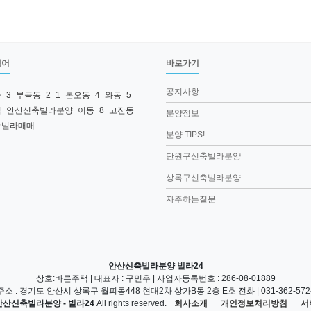
색어
바로가기
공지사항
라
3
부곡동
2
1
본오동
4
와동
5
역
안산신축빌라분양
이동
8
고잔동
분양정보
축빌라매매
분양 TIPS!
단원구신축빌라분양
상록구신축빌라분양
자주하는질문
안산신축빌라분양 빌라24
상호:바른주택 | 대표자 : 구민우 | 사업자등록번호 : 286-08-01889
주소 : 경기도 안산시 상록구 월피동448 현대2차 상가B동 2층 E호 전화 | 031-362-572
안산신축빌라분양 - 빌라24
All rights reserved.
회사소개
개인정보처리방침
서