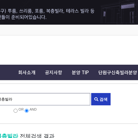
회사소개
공지사항
분양 TIP
단원구신축빌라분양
검색
OR
AND
복층빌라
전체검색 결과