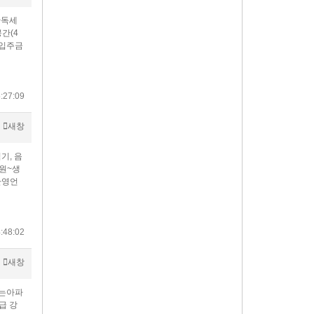
단독세
간(4
실입주금
:27:09
새창
기, 음
원~생
환영언
:48:02
새창
없는아파
급 강