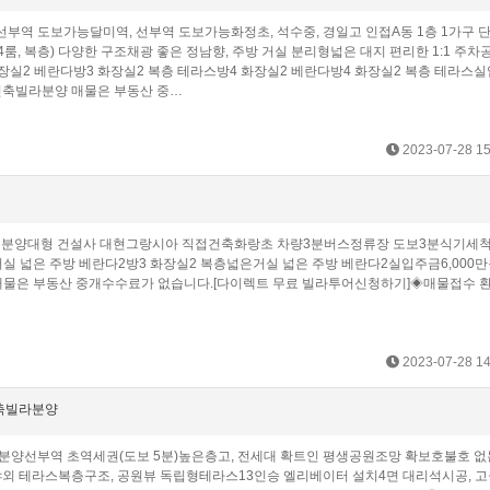
선부역 도보가능달미역, 선부역 도보가능화정초, 석수중, 경일고 인접A동 1층 1가구 
, 복층) 다양한 구조채광 좋은 정남향, 주방 거실 분리형넓은 대지 편리한 1:1 주차공
장실2 베란다방3 화장실2 복층 테라스방4 화장실2 베란다방4 화장실2 복층 테라스
신축빌라분양 매물은 부동산 중…
2023-07-28 15
 분양대형 건설사 대현그랑시아 직접건축화랑초 차량3분버스정류장 도보3분식기세척
넓은 주방 베란다2방3 화장실2 복층넓은거실 넓은 주방 베란다2실입주금6,000만
물은 부동산 중개수수료가 없습니다.[다이렉트 무료 빌라투어신청하기]◈매물접수 
2023-07-28 14
신축빌라분양
분양선부역 초역세권(도보 5분)높은층고, 전세대 확트인 평생공원조망 확보호불호 
야외 테라스복층구조, 공원뷰 독립형테라스13인승 엘리베이터 설치4면 대리석시공, 고