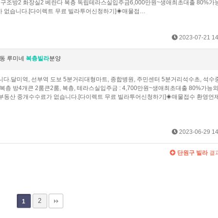
실구조방2 화장실2 베란다 복층 독립테라스실입주금6,000만원~생애최초대출 80%가
 없습니다.[다이렉트 무료 빌라투어신청하기]◈매물접…
2023-07-21 14
부동 루미네
복층빌라
분양
.달미역, 선부역 도보 5분거리대형마트, 종합병원, 주민센터 5분거리석수초, 석수
층 방4개큰 2룸큰2룸, 복층, 테라스실입주금 : 4,700만원~생애최초대출 80%가능
 부동산 중개수수료가 없습니다.[다이렉트 무료 빌라투어신청하기]◈매물접수 환영언
2023-06-29 14
단원구 빌라
결
2
1