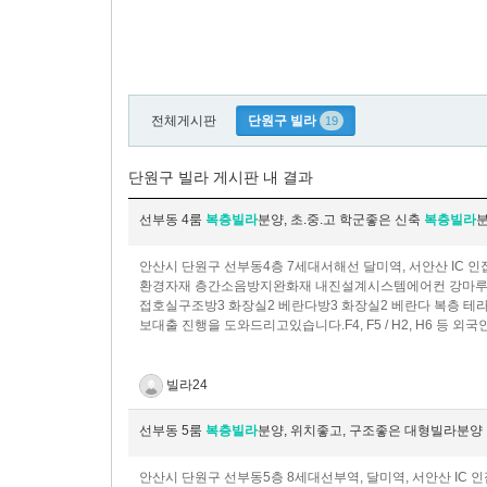
전체게시판
단원구 빌라
19
단원구 빌라 게시판 내 결과
선부동 4룸
복층빌라
분양, 초.중.고 학군좋은 신축
복층빌라
안산시 단원구 선부동4층 7세대서해선 달미역, 서안산 IC 인접
환경자재 층간소음방지완화재 내진설계시스템에어컨 강마루시
접호실구조방3 화장실2 베란다방3 화장실2 베란다 복층 테
보대출 진행을 도와드리고있습니다.F4, F5 / H2, H6 등
빌라24
선부동 5룸
복층빌라
분양, 위치좋고, 구조좋은 대형빌라분양
안산시 단원구 선부동5층 8세대선부역, 달미역, 서안산 IC 인