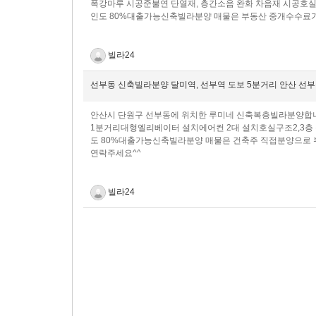
폭강마루 시공준불연 단열재, 층간소음 완화 차음재 시공​호
인도 80%대출가능신축빌라분양 매물은 부동산 중개수수료가
빌라24
선부동 신축빌라분양 달미역, 선부역 도보 5분거리 안산 선
안산시 단원구 선부동에 위치한 루미네 신축복층빌라분양합니다
1분거리대형엘리베이터 설치에어컨 2대 설치호실구조2,3층 복
도 80%대출가능신축빌라분양 매물은 건축주 직접분양으로
연락주세요^^
빌라24
맨끝