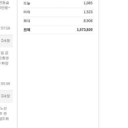
3연동슬
오늘
1,085
0만원~
어제
1,523
최대
8,908
:57:18
전체
1,573,920
새창
의점 공
​친환경
 화장
:55:08
새창
스노선
트 편
방3 화