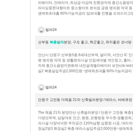
리베이터, 인테리어, 최상급 마감재 ​친환경자재 층간소음방지
라이딩중문대형마트 중소형마트 편의점 공원 병의원 약국 등
생애최초대출 80%가능저금리 담보대출 진행을 도와드리고있습니다.
빌라24
선부동
복층빌라
분양, 구조 좋고, 학군좋고, 위치좋은 코너땅
안산시 단원구 선부동5층 8세대선부역, 달미역, 서안산 IC
원 병의원 약국 등 생활편의시설 인접세대별 개인창고, 홈바,
자재 층간소음방지완화재 내진설계엘리베이터 보안cctv le
실2 복층실입주금2,000만원~생애최초대출 80%가능저금
빌라24
단원구 고잔동 더채움 21차 신축빌라분양 / 테라스, 바베큐장
The 채움 21차 분양안산 신축빌라분양 / 단원구 고잔동 복층빌
다양선부역, 삼일대로 인근, 병원, 은행등등 우수한 생활권최
의시설 다양넉넉한 주차공간 120%남향 삼중창 시공, 대리석
장실2방3 화장실2 복층 테라스실입주금2,000만원~생애최초