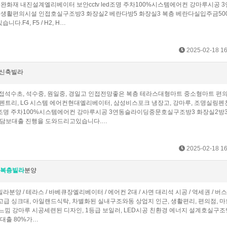
완화재 내진설계엘리베이터 보안cctv led조명 주차100%시스템에어컨 강마루시공 
 생활편의시설 인접호실구조방3 화장실2 베란다방5 화장실3 복층 베란다실입주금50
F4, F5 / H2, H…
2025-02-18 16
 신축빌라
 인접석수초, 석수중, 원일중, 경일고 인접전망좋은 복층 테라스대형마트 중소형마트 편
 펜트리, LG 시스템 에어컨현대엘리베이터, 삼성비스포크 냉장고, 강마루, 조명실링펜
d조명 주차100%시스템에어컨 강마루시공 3연동슬라이딩중문호실구조방3 화장실2방3
리 담보대출 진행을 도와드리고있습니다.…
2025-02-18 16
복층빌라
분양
라분양 / 테라스 / 바베큐장엘리베이터 / 에어컨 2대 / 사면 대리석 시공 / 역세권 / 버
고급 싱크대, 아일랜드식탁, 차별화된 실내구조와동 상업지 인근, 생활편리, 편의점, 마
느낌 강마루 시공세련된 디자인, 1등급 보일러, LED시공 친환경 에너지 설계호실구조
대출 80%가…