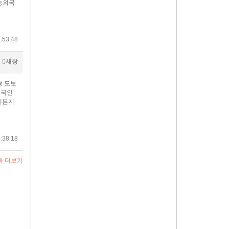
능외국
:53:48
새창
중 도보
외국인
제든지
:38:18
과 더보기