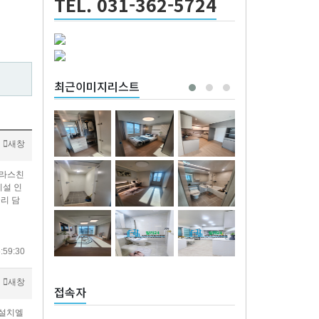
TEL. 031-362-5724
최근이미지리스트
새창
라스​친
설 인
리 담
:59:30
새창
접속자
 설치엘