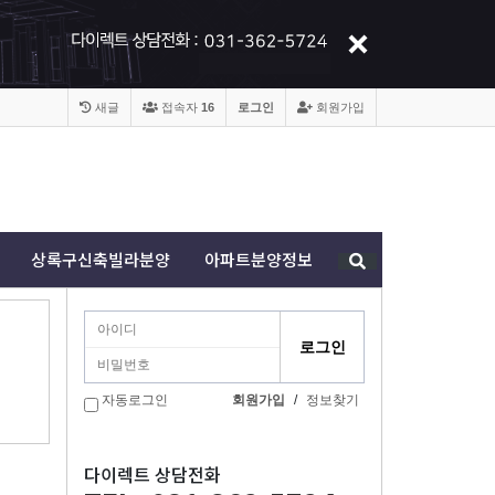
새글
접속자
16
로그인
회원가입
상록구신축빌라분양
아파트분양정보
자동로그인
회원가입
/
정보찾기
다이렉트 상담전화