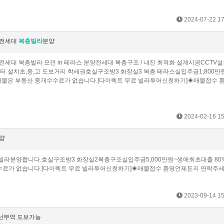
2024-07-22 17
 전세대
복층빌라
분양
전세대 복층빌라 모던 in 테라스 분양전세대 복층구조 / 내진 최적화 설계시공CCTV설치
이터 설치초,중,고 도보거리 학세권호실구조방3 화장실3 복층 테라스실입주금1,800만
물은 부동산 중개수수료가 없습니다.[다이렉트 무료 빌라투어신청하기]◈매물접수 
2024-02-16 15
양
층빌라분양합니다.호실구조방3 화장실2복층구조실입주금5,000만원~생애최초대출 80
료가 없습니다.[다이렉트 무료 빌라투어신청하기]◈매물접수 환영언제든지 연락주세
2023-09-14 15
 선부역 도보가능